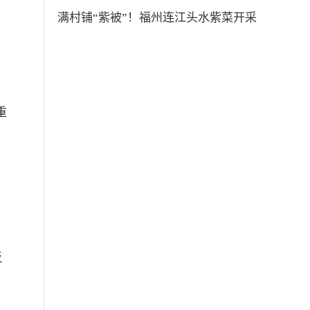
满村铺“紫被”！福州连江头水紫菜开采
重
反