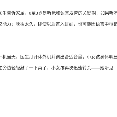
医生告诉家属，0至3岁是听觉和语言发育的关键期，如果听
交能力；耽搁太久，即使以后置入耳蜗，也可能因语言中枢
开机当天，医生打开体外机并调出合适音量，小女孩身体明
在旁边轻轻敲了一下桌子，小女孩再次迅速转头——她听见