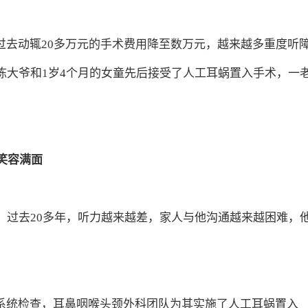
过去动辄20多万元的手术费用降至数万元，越来越多重度听
陈大爷和1岁4个月的女童先后接受了人工耳蜗置入手术，一
笑容满面
，过去20多年，听力越来越差，家人与他沟通越来越困难，
系统检查，耳鼻咽喉头颈外科团队为其实施了人工耳蜗置入