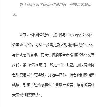
新人体验“朱子婚礼”传统习俗（同安民政局供
图）
未来，“婚姻登记巡回点”将与“中式婚俗文化体
验基地”联合，可进一步满足新人对婚姻登记个性化
与仪式感的需求。同安也将紧跟全市“甜蜜经济”发展
步伐，紧扣“爱在厦门・盟定一生”主题，加快属地特
色甜蜜场景布局建设，打造年轻化、特色化甜蜜消费
线路，引领带动婚恋事业产业融合发展，培育发展壮
大区域“甜蜜经济”。