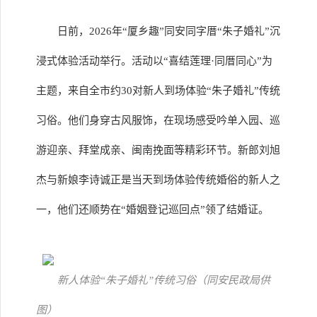
日前，2026年“厦乡趣”同安同字厝“朱子婚礼”沉
浸式体验活动举行。活动以“喜结莲理·同厝同心”为
主题，来自全市约30对新人到场体验“朱子婚礼”传统
习俗。他们身穿古风服饰，在现场感受吟单入园、巡
游迎亲、拜堂成亲、闽南挽面等精彩环节。新郎刘旭
杰与新娘李诗诚正是当天到场体验传统婚俗的新人之
一，他们还顺势在“婚姻登记巡回点”领了结婚证。
新人体验“朱子婚礼”传统习俗（同安民政局供
图）