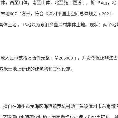
山体，西至山体，南至山体，北至施工便道﹞，折1.54亩，地
林地607平方米，符合《漳州市国土空间总体规划﹝2021-
村集体土地,，16地块为东泗乡董浦村集体土地。现状：两个地
。
款人民币贰拾万伍仟元整﹝￥205000﹞，并责令退还非法占
5平方米土地上新建的建筑物和其他设施。
批准，擅自在漳州市龙海区海澄镇罗坑村动工建设漳州市东南部
工区隧洞口水泥硬化斜坡﹝表面做绿化处理﹞和地表硬化，