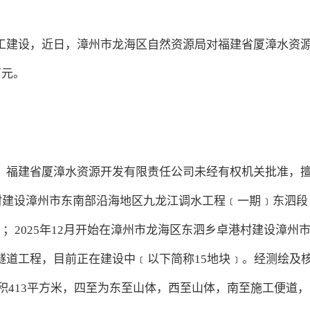
工建设，近日，漳州市龙海区自然资源局对福建省厦漳水资
万元。
，福建省厦漳水资源开发有限责任公司未经有权机关批准，
浦村建设漳州市东南部沿海地区九龙江调水工程﹝一期﹞东泗段
﹞；2025年12月开始在漳州市龙海区东泗乡卓港村建设漳州
隧道工程，目前正在建设中﹝以下简称15地块﹞。经测绘及
面积413平方米，四至为东至山体，西至山体，南至施工便道，