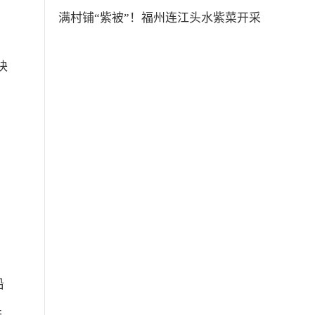
满村铺“紫被”！福州连江头水紫菜开采
块
沿
并