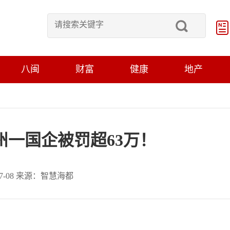
八闽
财富
健康
地产
州一国企被罚超63万！
-07-08 来源：智慧海都