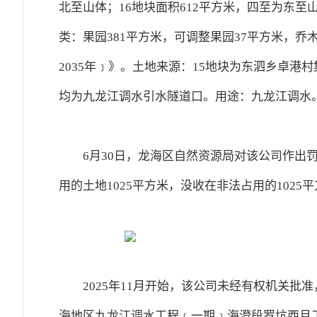
北至山体；16地块面积612平方米，四至为东至
类：果园381平方米，可调整果园37平方米，乔木
2035年﹞》。土地来源：15地块为东泗乡卓港
均为九龙江调水引水隧道口。用途：九龙江调水
6月30日，龙海区自然资源局对该公司作出罚
用的土地1025平方米，没收在非法占用的102
2025年11月开始，该公司未经有权机关
海地区九龙江调水工程﹝一期﹞海澄段罗坑西月