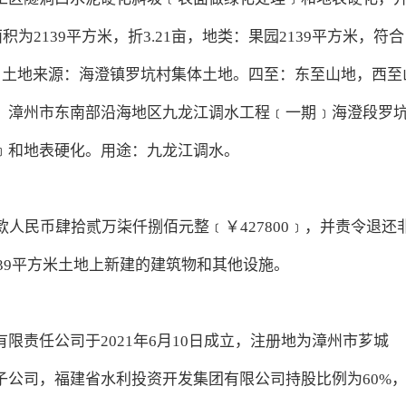
为2139平方米，折3.21亩，地类：果园2139平方米，符合
﹞》。土地来源：海澄镇罗坑村集体土地。四至：东至山地，西至
：漳州市东南部沿海地区九龙江调水工程﹝一期﹞海澄段罗
﹞和地表硬化。用途：九龙江调水。
人民币肆拾贰万柒仟捌佰元整﹝￥427800﹞，并责令退还
139平方米土地上新建的建筑物和其他设施。
限责任公司于2021年6月10日成立，注册地为漳州市芗城
子公司，福建省水利投资开发集团有限公司持股比例为60%