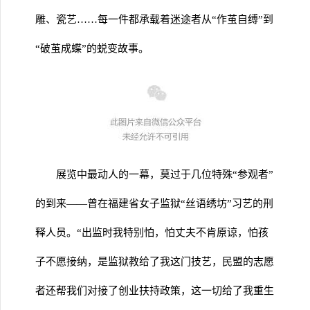
雕、瓷艺……每一件都承载着迷途者从“作茧自缚”到
“破茧成蝶”的蜕变故事。
展览中最动人的一幕，莫过于几位特殊“参观者”
的到来——曾在福建省女子监狱“丝语绣坊”习艺的刑
释人员。“出监时我特别怕，怕丈夫不肯原谅，怕孩
子不愿接纳，是监狱教给了我这门技艺，民盟的志愿
者还帮我们对接了创业扶持政策，这一切给了我重生