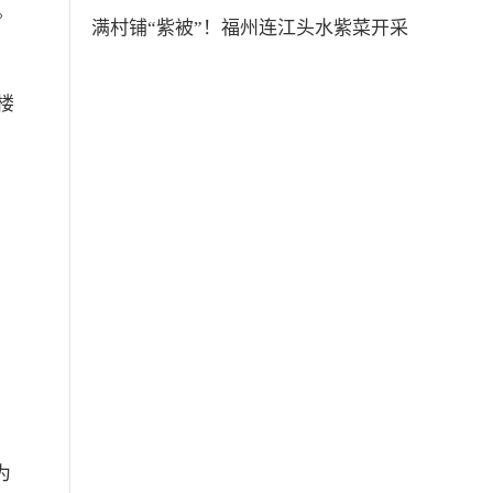
。
满村铺“紫被”！福州连江头水紫菜开采
楼
为