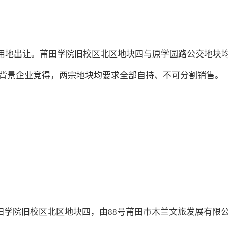
业用地出让。莆田学院旧校区北区地块四与原学园路公交地块
资背景企业竞得，两宗地块均要求全部自持、不可分割销售。
号莆田学院旧校区北区地块四，由88号莆田市木兰文旅发展有限