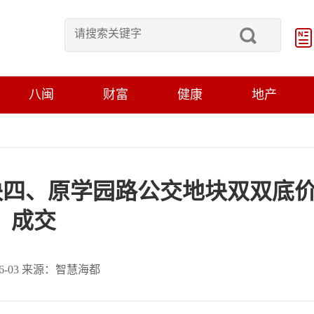
八闽
财富
健康
地产
地块四、原学园路公交地块双双底
成交
-06-03 来源：智慧海都