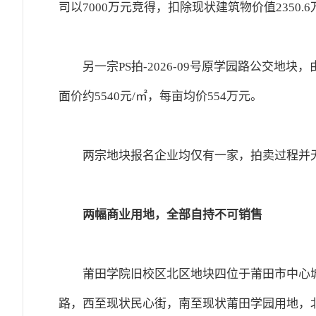
司以7000万元竞得，扣除现状建筑物价值2350.6
另一宗PS拍-2026-09号原学园路公交地
面价约5540元/㎡，每亩均价554万元。
两宗地块报名企业均仅有一家，拍卖过程并
两幅商业用地，全部自持不可销售
莆田学院旧校区北区地块四位于莆田市中心城
路，西至现状民心街，南至现状莆田学园用地，北至