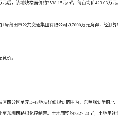
万元后，该地块楼面价约2538.15元/㎡，每亩均价423.03万元
块，由1号莆田市公共交通集团有限公司以7000万元竞得，经测算
无竞价。
区西分区单元D-48地块详细规划范围内，东至规划学府北
东圳西路绿化控制带。土地面积约7327.23㎡，土地用途