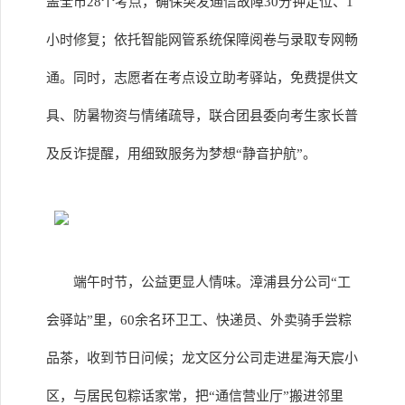
盖全市28个考点，确保突发通信故障30分钟定位、1
小时修复；依托智能网管系统保障阅卷与录取专网畅
通。同时，志愿者在考点设立助考驿站，免费提供文
具、防暑物资与情绪疏导，联合团县委向考生家长普
及反诈提醒，用细致服务为梦想“静音护航”。
端午时节，公益更显人情味。漳浦县分公司“工
会驿站”里，60余名环卫工、快递员、外卖骑手尝粽
品茶，收到节日问候；龙文区分公司走进星海天宸小
区，与居民包粽话家常，把“通信营业厅”搬进邻里