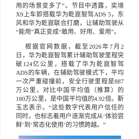
用的场景变多了”。节目中透露，奕境
X9上车即搭载华为乾崑智驾ADS 5，东
风和华为乾崑联合打磨，让辅助驾驶从
“能用”真正变成“敢用、好用、爱用”。
根据官网数据，截至
2026年7月2
日，华为乾崑智驾累计辅助驾驶里程突
破124亿公里，搭载了华为乾崑智驾
ADS的车辆，在辅助驾驶模式下，平均
一次严重碰撞前，安全行驶里程是887
万公里，对比中国平均值（推算）的
180万公里，是中国平均值的4.92倍。靳
玉志表示，“这些数字代表用户信任的
同时，也标志着用户逐渐完成从‘体验尝
鲜’到‘常态化使用’的习惯跨越。”