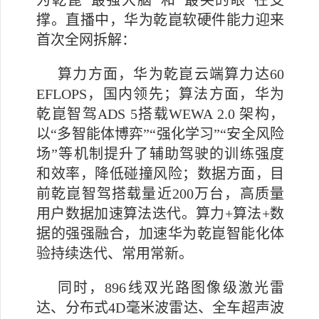
撑。直播中，华为乾崑软硬件能力迎来
首次全网拆解：
算力方面，华为乾崑云端算力达
60
EFLOPS，国内领先；算法方面，华为
乾崑智驾ADS 5搭载WEWA 2.0 架构，
以“多智能体博弈”“强化学习”“安全风险
场”等机制提升了辅助驾驶的训练强度
和效率，降低碰撞风险；数据方面，目
前乾崑智驾搭载量近200万台，高质量
用户数据加速算法迭代。算力+算法+数
据的强强融合，加速华为乾崑智能化体
验持续迭代、常用常新。
同时，
896线双光路图像级激光雷
达、分布式4D毫米波雷达、全车超声波