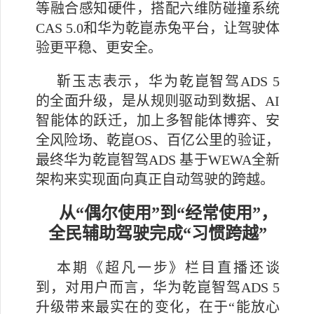
等融合感知硬件，搭配六维防碰撞系统
CAS 5.0和华为乾崑赤兔平台，让驾驶体
验更平稳、更安全。
靳玉志表示，华为乾崑智驾
ADS 5
的全面升级，是从规则驱动到数据、AI
智能体的跃迁，加上多智能体博弈、安
全风险场、乾崑OS、百亿公里的验证，
最终华为乾崑智驾ADS 基于WEWA全新
架构来实现面向真正自动驾驶的跨越。
从“偶尔使用”到“经常使用”，
全民辅助驾驶完成“习惯跨越”
本期《超凡一步》栏目直播还谈
到，对用户而言，华为乾崑智驾
ADS 5
升级带来最实在的变化，在于“能放心