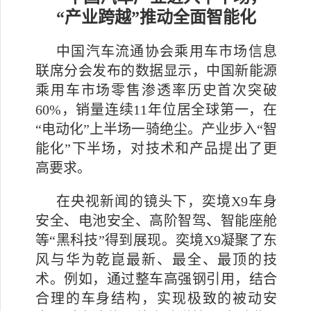
“产业跨越”推动全面智能化
中国汽车流通协会乘用车市场信息
联席分会发布的数据显示，中国新能源
乘用车市场零售渗透率历史首次突破
60%，销量连续11年位居全球第一，在
“电动化”上半场一骑绝尘。产业步入“智
能化”下半场，对技术和产品提出了更
高要求。
在央视新闻的镜头下，奕境
X9车身
安全、电池安全、高阶智驾、智能座舱
等“黑科技”得到展现。奕境X9凝聚了东
风与华为乾崑最新、最全、最顶的技
术。例如，通过整车高强钢引用，结合
合理的车身结构，实现极致的被动安