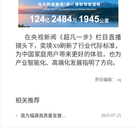
在央视新闻《超凡一步》栏目直播
镜头下，奕境
X9刷新了行业代际标准，
为中国家庭用户带来更好的体验，也为
产业智能化、高端化发展指明了方向。
责任编辑： zq
相关推荐
我为福建高质量发展献策
2025-07-25