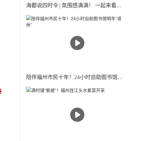
海都说四时令 | 氛围感满满！ 一起来看古人眼中的小雪时节
陪伴福州市民十年！24小时自助图书馆明年“退休”
格