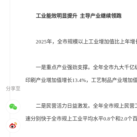
工业能效明显提升 主导产业继续领跑
2025年，全市规模以上工业增加值比上年增长
一是重点产业强劲支撑。全年全市九大千亿
印刷产业增加值增长13.4%，工艺制品产业增加值增
分享至
二是民营活力日益激发。全年全市规上民营工业
速分别快于全市规上工业平均水平0.8个和2.0个