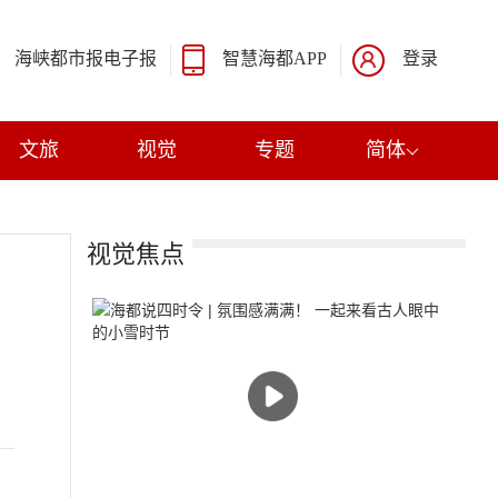
海峡都市报电子报
智慧海都APP
登录
文旅
视觉
专题
简体
视觉焦点