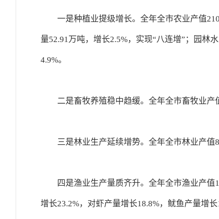
一是种植业提级增长。全年全市农业产值210.
量52.91万吨，增长2.5%，实现“八连增”；园林
4.9%。
二是畜牧养殖稳中趋缓。全年全市畜牧业产值83.
三是林业生产延续增势。全年全市林业产值8.6
四是渔业生产量质齐升。全年全市渔业产值178
增长23.2%，对虾产量增长18.8%，鱿鱼产量增长1