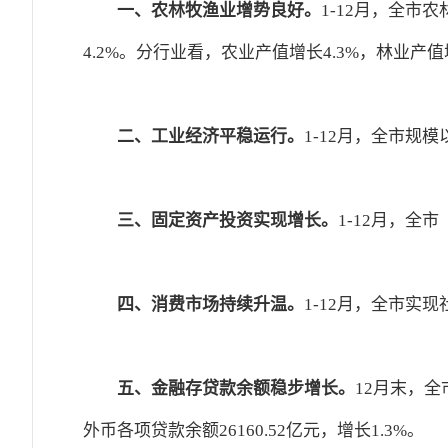
一、农林牧渔业增势良好。
1-12月，全市
4.2%。分行业看，农业产值增长4.3%，林业产值增
二、工业经济平稳运行。
1-12月，全市规
三、固定资产投资实现增长。
1-12月，全
四、消费市场持续升温。
1-12月，全市实现
五、金融存贷款余额稳步增长。
12月末，全
外币各项贷款余额26160.52亿元，增长1.3%。