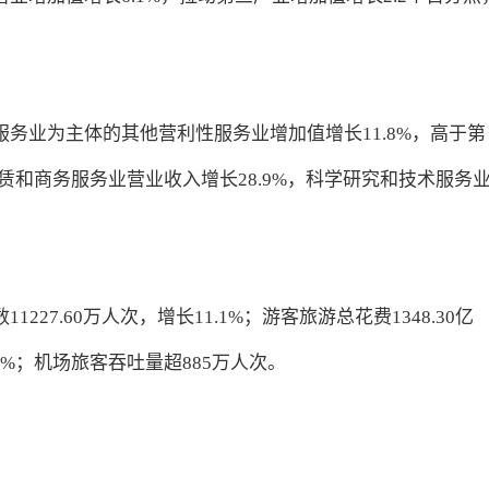
务业为主体的其他营利性服务业增加值增长11.8%，高于第
赁和商务服务业营业收入增长28.9%，科学研究和技术服务
27.60万人次，增长11.1%；游客旅游总花费1348.30亿
5%；机场旅客吞吐量超885万人次。