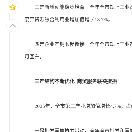
三是新质动能稳步培育。全年全市规上工业高技
废弃资源综合利用业增加值增长18.7%。
四是企业产销顺畅衔接。全年全市规上工业产销
月回升。
三产结构不断优化 商贸服务联袂提振
2025年，全市第三产业增加值增长4.7%，占
一是批发零售协力带动。全年全市批发和零售