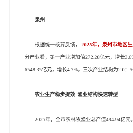
泉州
根据统一核算反馈，
2025年，泉州市地区生产
分产业看，第一产业增加值272.28亿元，增长3.6
6548.35亿元，增长4.7%。三次产业结构为2.0：50
农业生产稳步提效 渔业结构快速转型
2025年，全市农林牧渔业总产值494.94亿元