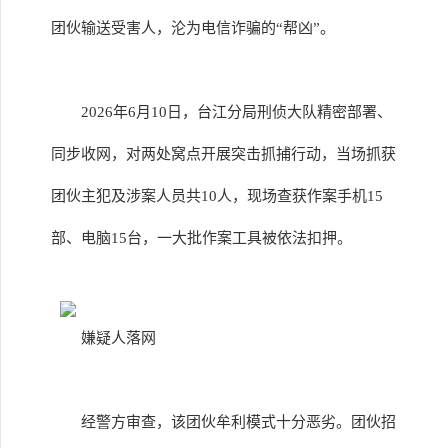
团伙输送受害人，沦为电信诈骗的“帮凶”。
2026年6月10日，台江分局刑侦大队精密部署、
同步收网，对两处窝点开展突击抓捕行动，当场抓获
团伙主犯及涉案人员共10人，现场查获作案手机15
部、电脑15台，一大批作案工具被依法扣押。
嫌疑人落网
经警方审查，该团伙牟利模式十分恶劣。团伙招