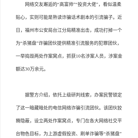
网络交友邂逅的“高富帅”“投资大佬”，看似温柔
贴心，实则可能是熟读诈骗话术剧本的引流骗子。近
日，福州市公安局台江分局精准出击，成功打掉一个
为“杀猪盘”诈骗团伙提供精准引流服务的犯罪团伙，
一举捣毁两处作案窝点，抓获10名涉案人员，涉案金
额达30万余元。
据警方介绍，依托上级研判线索，办案民警锁定
了这一暗藏暗处的电信网络诈骗引流团伙。该团伙狡
猾隐蔽，设立两处作案窝点，专门在各大网络社交平
台物色目标，为上游虚假投资、刷单诈骗等“杀猪盘”