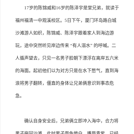
17岁的陈锦威和16岁的陈泽宇是堂兄弟，就读于
福州福清一中观溪校区。5日下午，厦门环岛路白城
沙滩游人如织，陈锦威、陈泽宇跟着家人到海边游
玩，途中突然听见岸边传来 “有人溺水” 的呼喊。二
人循声望去，只见一名男子脸朝下漂浮在离岸五六米
的海面。起初他们以为对方只是在水下憋气，直到海
浪将男子翻转，僵直的身体让兄弟俩意识到事态危
急。
确认自身安全后，兄弟俩立即冲入海中，合力将
男子拖回沙滩。此时男子面色惨白，嘴唇青紫，已经