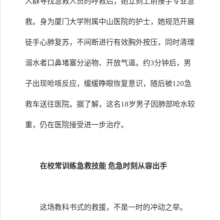
人群寻找急救人员的呼救后，她立刻上前接手专业急
救。身为厦门大学附属中山医院的护士，她规范开展
徒手心肺复苏，不间断进行有效胸外按压，同时清理
溺水者口鼻堵塞分泌物、开放气道。约3分钟后，男
子出现呛咳反应，缓缓睁眼恢复意识，随后被120急
救车送往医院。据了解，这名18岁男子因肺部呛水较
重，仍在医院接受进一步治疗。
在校常训练急救技能 危急时刻从容出手
这场教科书式的救援，不是一时的冲动之举。