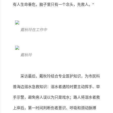
有人生命垂危，脑子里只有一个念头，先救人。”
戴秋玲在工作中
戴秋玲
采访最后，戴秋玲结合专业医护知识，为市民科
普海边溺水急救知识：溺水者遇险时要主动挥手、举
手示警，避免旁人误以为只是戏水；路人将溺水者救
上岸后，第一时间判断伤者意识、呼吸和颈动脉搏