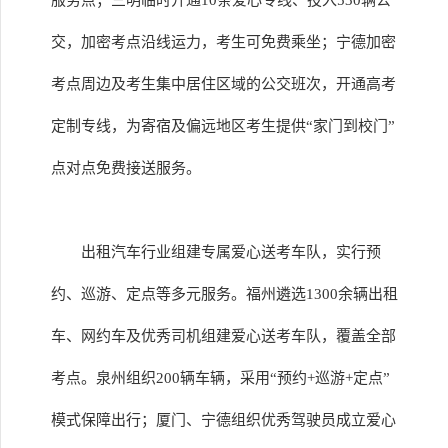
服务点；三明临时开通10条爱心专线、投入530辆公
交，加密考点沿线运力，考生可免费乘坐；宁德加密
考点周边及考生集中居住区域的公交班次，开通高考
定制专线，为寄宿及偏远地区考生提供“家门到校门”
点对点免费接送服务。
出租汽车行业组建专属爱心送考车队，实行预
约、巡游、定点等多元服务。福州遴选1300余辆出租
车、网约车及优秀司机组建爱心送考车队，覆盖全部
考点。泉州组织200辆车辆，采用“预约+巡游+定点”
模式保障出行；厦门、宁德组织优秀驾驶员成立爱心