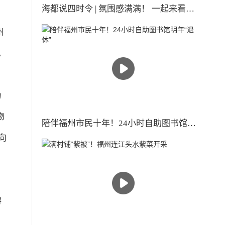
海都说四时令 | 氛围感满满！ 一起来看古人眼中的小雪时节
州
。
为
物
陪伴福州市民十年！24小时自助图书馆明年“退休”
向
鲟