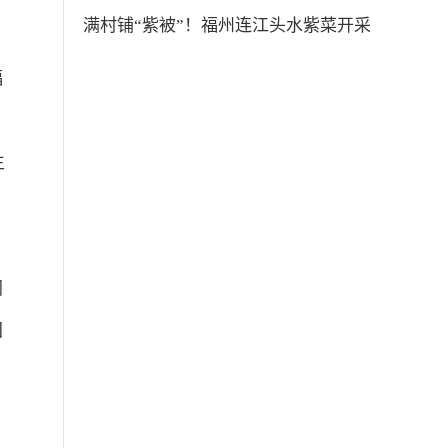
满村铺“紫被”！福州连江头水紫菜开采
福
，
主
同
国