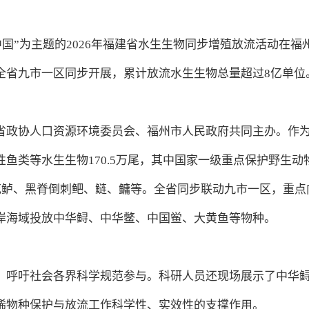
丽中国”为主题的2026年福建省水生生物同步增殖放流活动在福
全省九市一区同步开展，累计放流水生生物总量超过8亿单位
省政协人口资源环境委员会、福州市人民政府共同主办。作
鱼类等水生生物170.5万尾，其中国家一级重点保护野生动
花鲈、黑脊倒刺鲃、鲢、鳙等。全省同步联动九市一区，重点
岸海域投放中华鲟、中华鳖、中国鲎、大黄鱼等物种。
，呼吁社会各界科学规范参与。科研人员还现场展示了中华
稀物种保护与放流工作科学性、实效性的支撑作用。