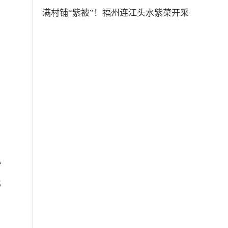
满村铺“紫被”！福州连江头水紫菜开采
，
小
比