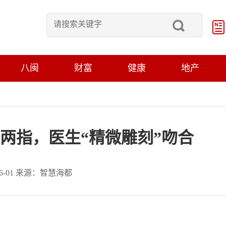
八闽
财富
健康
地产
伙两指，医生“精微雕刻”吻合
-06-01 来源：智慧海都