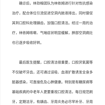
确诊后，林劲榕团队为林依姆进行针对性抗感染
治疗，配合体位引流促进空洞内脓液排出，同时督促
其到口腔科处理龋齿，加强口腔清洁。经过一周的治
疗，林依姆咳嗽、气喘症状明显缓解，肺部空洞病灶
也已逐步吸收好转。
最后医生提醒，口腔清洁很重要，口腔厌氧菌等
不仅破坏牙齿，还可通过误吸、血液扩散诱发全身多
脏器感染，可直接危及心肺健康。特别是有糖尿病等
基础疾病的中老年人更要重视口腔清洁，每日规范刷
牙，定期洁牙，有龋齿、牙周炎务必尽早补牙、牙周