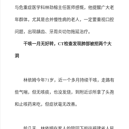
与危重症医学科林劲榕主任医师感慨，他提醒广大老
年群体，尤其是合并慢性病的老人，一定要重视口腔
问题，出现龋齿、牙周炎切勿拖延治疗。
干咳一月无好转，CT检查发现肺部被挖两个大
洞
林依姆今年71岁，近一个多月持续干咳，走路有
些气喘，但无咳痰，也没发烧，到附近诊所拿了头孢
和止咳药来吃，但症状毫无改善。
前几天，林依姆在家人的陪同下前往福建省人民