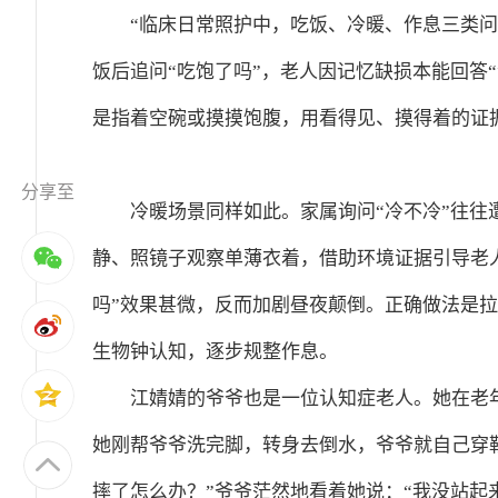
“临床日常照护中，吃饭、冷暖、作息三类
饭后追问“吃饱了吗”，老人因记忆缺损本能回答
是指着空碗或摸摸饱腹，用看得见、摸得着的证
分享至
冷暖场景同样如此。家属询问“冷不冷”往
静、照镜子观察单薄衣着，借助环境证据引导老
吗”效果甚微，反而加剧昼夜颠倒。正确做法是
生物钟认知，逐步规整作息。
江婧婧的爷爷也是一位认知症老人。她在老
她刚帮爷爷洗完脚，转身去倒水，爷爷就自己穿
摔了怎么办？”爷爷茫然地看着她说：“我没站起来