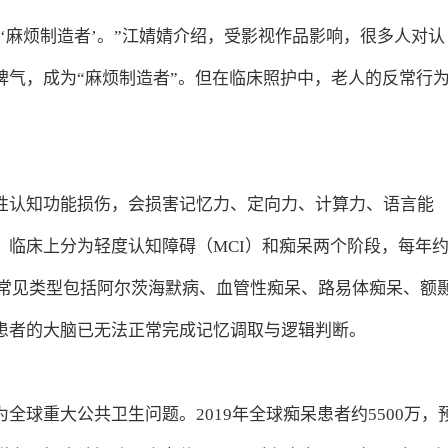
‘麻烦制造者’。”江婧婧介绍，受影视作品影响，很多人对认
脾气，成为“麻烦制造者”。但在临床照护中，老人的反常行
性认知功能损伤，会损害记忆力、定向力、计算力、语言能
。临床上分为轻度认知障碍（MCI）和痴呆两个阶段，每年
呆。常见类型包括阿尔茨海默病、血管性痴呆、路易体痴呆、额
患者的大脑已无法正常完成记忆调取与逻辑判断。
球重大公共卫生问题。2019年全球痴呆患者约5500万，