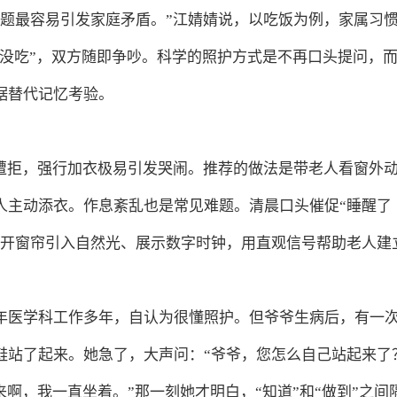
问题最容易引发家庭矛盾。”江婧婧说，以吃饭为例，家属习
“没吃”，双方随即争吵。科学的照护方式是不再口头提问，
据替代记忆考验。
往遭拒，强行加衣极易引发哭闹。推荐的做法是带老人看窗外
人主动添衣。作息紊乱也是常见难题。清晨口头催促“睡醒了
拉开窗帘引入自然光、展示数字时钟，用直观信号帮助老人建
年医学科工作多年，自认为很懂照护。但爷爷生病后，有一
鞋站了起来。她急了，大声问：“爷爷，您怎么自己站起来了
啊，我一直坐着。”那一刻她才明白，“知道”和“做到”之间