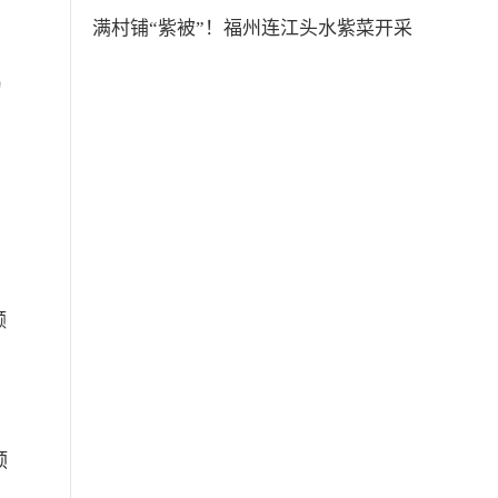
满村铺“紫被”！福州连江头水紫菜开采
为
约
颞
预