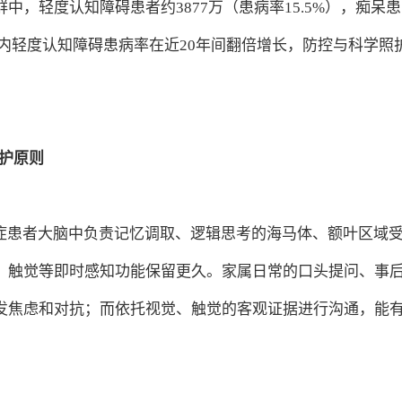
人群中，轻度认知障碍患者约3877万（患病率15.5%），痴呆患
，国内轻度认知障碍患病率在近20年间翻倍增长，防控与科学照
照护原则
知症患者大脑中负责记忆调取、逻辑思考的海马体、额叶区域
、触觉等即时感知功能保留更久。家属日常的口头提问、事
发焦虑和对抗；而依托视觉、触觉的客观证据进行沟通，能