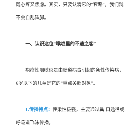
既心疼又焦虑。其实，只要认清它的“套路”，我们就
不会自乱阵脚。
一、认识这位“喉咙里的不速之客”
疱疹性咽峡炎是由肠道病毒引起的急性传染病，
6岁以下的儿童是它的“重点关照对象”。
1.传播特点：
传染性极强，主要通过粪-口途径或
呼吸道飞沫传播。