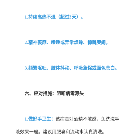
1.持续高热不退（超过3天）。
2.精神萎靡、嗜睡或异常烦躁、惊跳哭闹。
3.频繁呕吐、肢体抖动、呼吸急促或面色苍白。
六、应对措施：阻断病毒源头
1.做好手卫生：
该病毒对酒精不敏感，免洗洗手
液效果一般。建议用肥皂和流动水认真清洗。