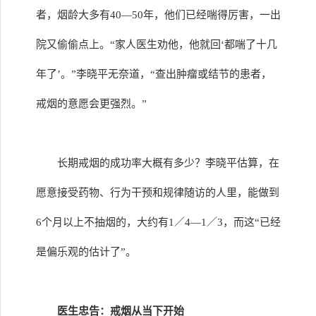
者，烟龄大多有40—50年，他们已经喘得厉害，一出
院又偷偷点上。“家人医生劝他，他就回‘都喘了十几
年了’。”李晓平无奈道，“查出肿瘤或结节的患者，
戒烟的意愿会更强烈。”
长期戒烟的成功率大概有多少？李晓平估算，在
愿意接受药物、行为干预和规律随访的人里，能做到
6个月以上不抽烟的，大约有1／4—1／3，而这“已经
是偏乐观的估计了”。
医生忠告：戒烟从当下开始