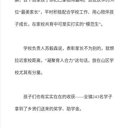
腆，台下自家孩子却把巴掌拍得最响。这批获评的38
位“最美家长”，平时积极配合学校工作、用心陪伴孩
子成长，在家校共育中可是实打实的“模范生”。
学校负责人苏毅森说，表彰家长不为别的，就想
拉近家校距离，“凝聚育人合力”这句话，放在山区学
校尤其有分量。
孩子们也有实实在在的收获——全镇243名学子
拿到了乡贤们送来的奖学、助学金。