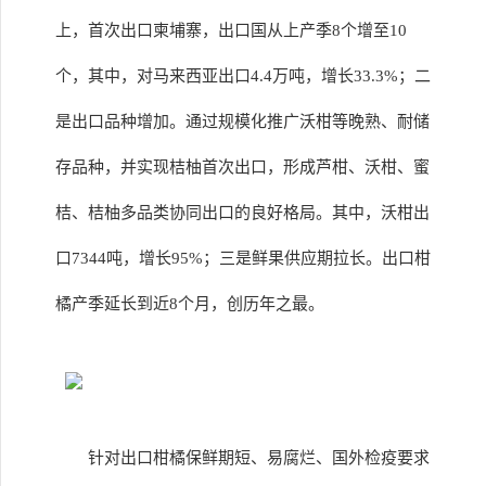
上，首次出口柬埔寨，出口国从上产季8个增至10
个，其中，对马来西亚出口4.4万吨，增长33.3%；二
是出口品种增加。通过规模化推广沃柑等晚熟、耐储
存品种，并实现桔柚首次出口，形成芦柑、沃柑、蜜
桔、桔柚多品类协同出口的良好格局。其中，沃柑出
口7344吨，增长95%；三是鲜果供应期拉长。出口柑
橘产季延长到近8个月，创历年之最。
针对出口柑橘保鲜期短、易腐烂、国外检疫要求