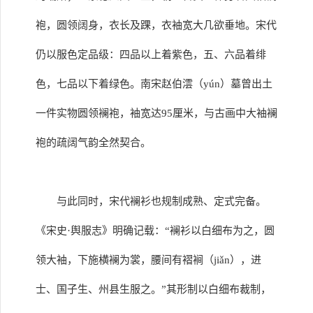
袍，圆领阔身，衣长及踝，衣袖宽大几欲垂地。宋代
仍以服色定品级：四品以上着紫色，五、六品着绯
色，七品以下着绿色。南宋赵伯澐（yún）墓曾出土
一件实物圆领襕袍，袖宽达95厘米，与古画中大袖襕
袍的疏阔气韵全然契合。
与此同时，宋代襕衫也规制成熟、定式完备。
《宋史·舆服志》明确记载：“襕衫以白细布为之，圆
领大袖，下施横襕为裳，腰间有褶裥（jiǎn），进
士、国子生、州县生服之。”其形制以白细布裁制，