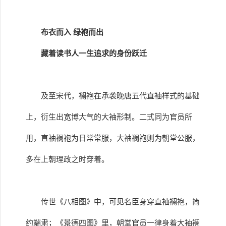
布衣而入 绿袍而出
藏着读书人一生追求的身份跃迁
及至宋代，襕袍在承袭晚唐五代直袖样式的基础
上，衍生出宽博大气的大袖形制。二式同为官员所
用，直袖襕袍为日常常服，大袖襕袍则为朝堂公服，
多在上朝理政之时穿着。
传世《八相图》中，可见名臣身穿直袖襕袍，简
约端肃；《景德四图》里，朝堂官员一律身着大袖襕