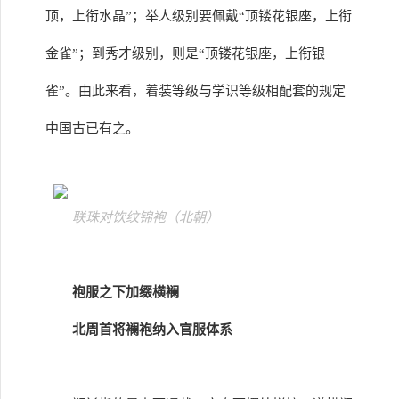
顶，上衔水晶”；举人级别要佩戴“顶镂花银座，上衔
金雀”；到秀才级别，则是“顶镂花银座，上衔银
雀”。由此来看，着装等级与学识等级相配套的规定
中国古已有之。
联珠对饮纹锦袍（北朝）
袍服之下加缀横襕
北周首将襕袍纳入官服体系