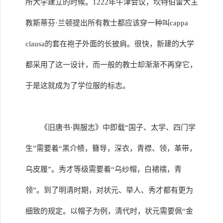
所大学建立的时候。1222年牛津会议，坎特伯雷大主
教斯蒂芬·兰顿提出所有教士都应该穿一种叫cappa
clausa的套在袍子外面的长披肩。很快，新建的大学
都采用了这一设计，而一般的教士却渐渐不再穿它，
于是这就成为了学位服的标志。
《旧唐书·舆服志》中即载“国子、太学、四门学
生”需要着“黑介帻，簪导，深衣，青襟、领，革带，
乌皮履”。秀才等级需要着“乌纱帽，白裙襦，青
领”。到了明清时期，对状元、举人、秀才都有更为
细致的规定。以帽子为例，清代时，状元需要佩“金