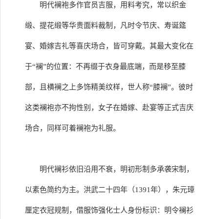
明代襕袍多作官员吉服，用料考究，常以织金
缎、提花缎等华贵面料裁制，凡时令节庆、寿诞筵
宴、婚嫁吉礼等喜庆场合，皆可穿戴。其最大变化在
于“襕”的位置：不再缀于衣身最底端，而是移至膝
部，且横襕之上多饰精美纹样，世人称“膝襕”。彼时
这类襕袍亦不拘性别，女子在婚嫁、赴宴等正式吉庆
场合，同样可着襕袍为礼服。
明代襕衫依旧沿用不衰，明初形制多承袭宋制，
以素色简约为主。洪武二十四年（1391年），朱元璋
厘定衣冠规制，借服饰强化士人身份标识：明令襕衫