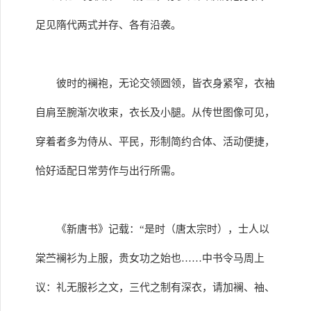
足见隋代两式并存、各有沿袭。
彼时的襕袍，无论交领圆领，皆衣身紧窄，衣袖
自肩至腕渐次收束，衣长及小腿。从传世图像可见，
穿着者多为侍从、平民，形制简约合体、活动便捷，
恰好适配日常劳作与出行所需。
《新唐书》记载：“是时（唐太宗时），士人以
棠苎襕衫为上服，贵女功之始也……中书令马周上
议：礼无服衫之文，三代之制有深衣，请加襕、袖、