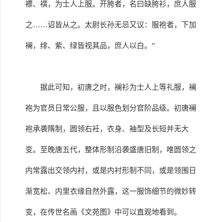
褾、襈，为士人上服。开胯者，名曰缺胯衫，庶人服
之……诏皆从之。太尉长孙无忌又议：服袍者，下加
襕，绯、紫、绿皆视其品，庶人以白。”
据此可知，初唐之时，襕衫为士人上等礼服，襕
袍为官员日常公服，且以服色划分官阶品级。初唐襕
袍承袭隋制，圆领右衽，衣身、袖型及长短并无大
变。至晚唐五代，整体形制沿袭盛唐旧制，唯圆领之
内常露出交领内衬，或是内衬形制不同，或是领围日
渐宽松、内里衣缘自然外露，这一服饰细节的微妙转
变，在传世名画《文苑图》中可以直观地看到。