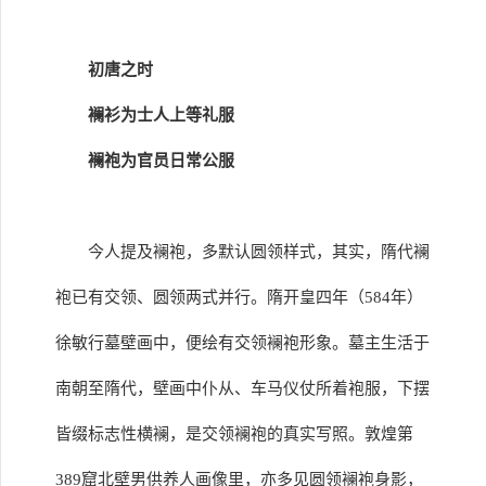
初唐之时
襕衫为士人上等礼服
襕袍为官员日常公服
今人提及襕袍，多默认圆领样式，其实，隋代襕
袍已有交领、圆领两式并行。隋开皇四年（584年）
徐敏行墓壁画中，便绘有交领襕袍形象。墓主生活于
南朝至隋代，壁画中仆从、车马仪仗所着袍服，下摆
皆缀标志性横襕，是交领襕袍的真实写照。敦煌第
389窟北壁男供养人画像里，亦多见圆领襕袍身影，