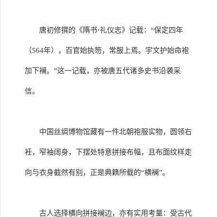
唐初修撰的《隋书·礼仪志》记载：“保定四年
（564年），百官始执笏，常服上焉。宇文护始命袍
加下襕。”这一记载，亦被唐五代诸多史书沿袭采
信。
中国丝绸博物馆藏有一件北朝袍服实物，圆领右
衽，窄袖阔身，下摆处特意拼接布幅，且布面纹样走
向与衣身截然有别，正是典籍所载的“横襕”。
古人选择横向拼接襕边，亦有实用考量：受古代