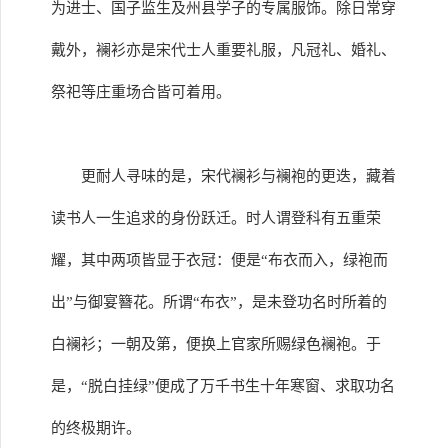
为进士、国子监生及州县学子的专属服饰。除日常穿
戴外，襕衫亦是宋代士人重要礼服，凡冠礼、婚礼、
祭祀等庄重场合皆可着用。
更耐人寻味的是，宋代襕衫与襕袍的更迭，藏着
读书人一生追求的身份跃迁。时人谓登科有五重荣
耀，其中两项皆显于衣冠：便是“布衣而入，绿袍而
出”与御宴簪花。所谓“布衣”，是未登功名时所着的
白襕衫；一朝及第，便换上官家所赐绿色襕袍。于
是，“脱白挂绿”便成了万千书生十年寒窗、求取功名
的终极期许。