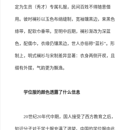
定为生员（秀才）专属礼服，民间百姓不得随意僭
用。彼时襕衫以玉色布绢缝制，宽袖镶黑边，束黑色
绦带，配软巾垂带。至明中后期，襕衫渐改为深蓝
色，配儒巾，衣缘仍镶黑边，世人亦俗称“蓝衫”。形
制上，明式襕衫与宋制差异显著：衣身两侧开衩，且
缀有外摆，气韵更为飘逸。
学位服的颜色透露了什么信息
20世纪20年代中期，国人接受了西方教育之后，
知识分子对于学士服充满了渴望。中国的学位服由此