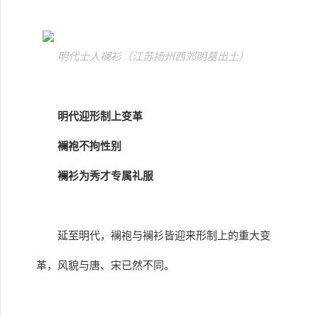
明代士人襕衫（江苏扬州西郊明墓出土）
明代迎形制上变革
襕袍不拘性别
襕衫为秀才专属礼服
延至明代，襕袍与襕衫皆迎来形制上的重大变
革，风貌与唐、宋已然不同。