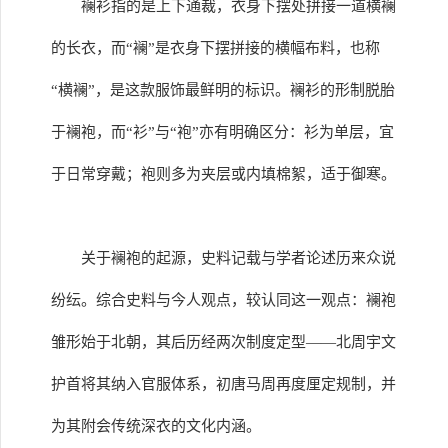
襕衫指的是上下通裁，衣身下摆处拼接一道横襕
的长衣，而“襕”是衣身下摆拼接的横幅布料，也称
“横襕”，是这款服饰最鲜明的标识。襕衫的形制脱胎
于襕袍，而“衫”与“袍”亦有明确区分：衫为单层，宜
于日常穿戴；袍则多为夹层或内填棉絮，适于御寒。
关于襕袍的起源，史料记载与学者论述历来众说
纷纭。综合史料与今人观点，较认同这一观点：襕袍
雏形始于北朝，其后历经两次制度定型——北周宇文
护首将其纳入官服体系，初唐马周再度厘定规制，并
为其附会传统深衣的文化内涵。