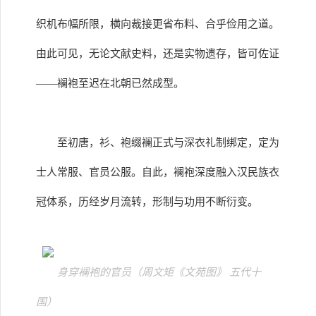
织机布幅所限，横向裁接更省布料、合乎俭用之道。
由此可见，无论文献史料，还是实物遗存，皆可佐证
——襕袍至迟在北朝已然成型。
至初唐，衫、袍缀襕正式与深衣礼制绑定，定为
士人常服、官员公服。自此，襕袍深度融入汉民族衣
冠体系，历经岁月流转，形制与功用不断衍变。
身穿襕袍的官员（周文矩《文苑图》 五代十
国）