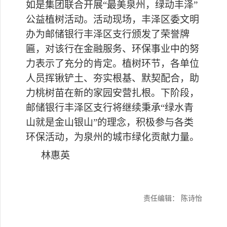
如是集团联合开展
“最美泉州，绿动丰泽”
公益植树活动。活动现场，丰泽区委文明
办为
邮储银行
丰泽
区
支行颁发了荣誉牌
匾，对
该
行在
金融服务、
环保事业中的努
力表示了充分的肯定。植树环节，
各单位
人员挥锹铲土、夯实根基、默契配合，助
力桃树苗在新的家园安营扎
根
。
下阶段，
邮储银行
丰泽
区
支行将继续秉承
“绿水青
山就是金山银山”的理念，积极参与各类
环保活动，为泉州的城市绿化贡献力量。
林惠英
责任编辑： 陈诗怡