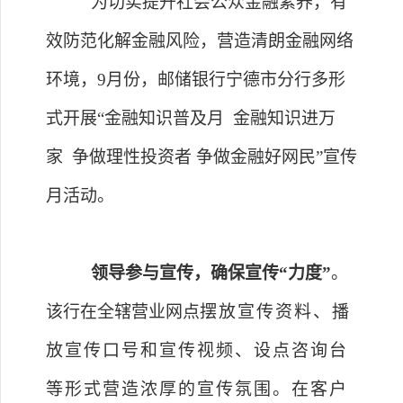
为切实提升社会公众金融素养，有
效防范化解金融风险，营造清朗金融网络
环境，
9月份
，邮储银行
宁德市分行多形
式
开展
“金融知识普及月
金融知识进万
家
争做理性投资者
争做金融好网民
”宣传
月
活动。
领导参与宣传，确保宣传
“力度”
。
该行在全辖营业网点
摆放宣传
资料
、播
放
宣传口号和
宣传视频、设点咨询台
等形式
营造浓厚的宣传氛围。在客户