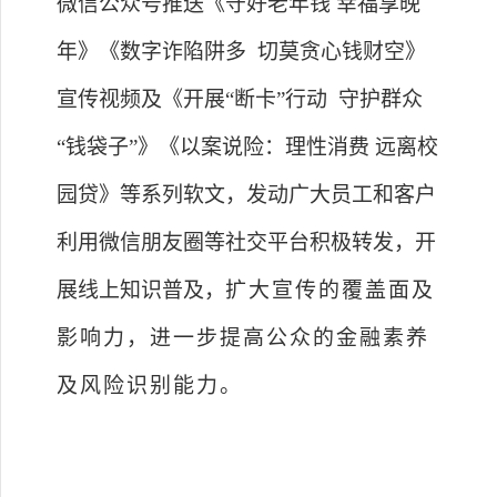
微信公众号
推送
《
守好老年钱
幸福享晚
年
》《
数字诈陷阱多
切莫贪心钱财空
》
宣传视频及
《
开展
“断卡”行动
守护群众
“钱袋子”
》《
以案说险：理性消费
远离校
园贷
》
等系列软文，
发动广大员工和客户
利用微信朋友圈等社交平台积极转发，开
展线上知识普及，
扩大宣传的覆盖面及
影响力，进一步提高公众的金融素养
及风险识别能力。