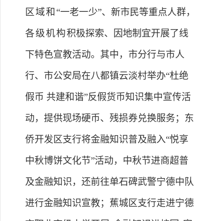
区域和
“一老一少”、新市民等重点人群，
各级机构
积极探索
、
因地制宜开展了线
下特色宣教活动
。
其中，
市分行与
市人
行
、市公安局
在
八都镇云淡村
举办
“杜绝
假币 共建和谐”反假货币知识集中宣传活
动
，提供现场
硬币、残损券
兑换服务；
东
侨开发区支行将
金融知识普及融入
“悦享
中秋博饼文化节”活动，中秋节进商超普
及金融知识
，还前往单石碑武警宁德中队
进行金融知识宣教
；蕉城区支行走进宁德