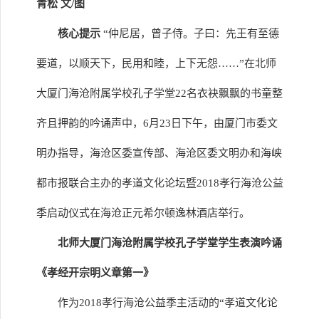
青松 文/图
核心提示
“仲尼居，曾子侍。子曰：先王有至德
要道，以顺天下，民用和睦，上下无怨……”在北师
大厦门海沧附属学校孔子学堂22名衣袂飘飘的书童整
齐且押韵的吟诵声中，6月23日下午，由厦门市委文
明办指导，海沧区委宣传部、海沧区委文明办和海峡
都市报联合主办的孝道文化论坛暨2018孝行海沧公益
季启动仪式在海沧正元希尔顿逸林酒店举行。
北师大厦门海沧附属学校孔子学堂学生表演吟诵
《孝经开宗明义章第一》
作为2018孝行海沧公益季主活动的“孝道文化论