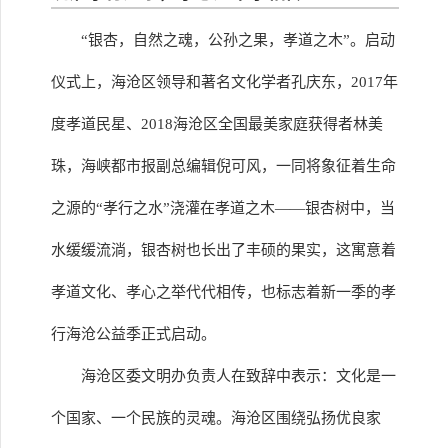
“银杏，自然之魂，公孙之果，孝道之木”。启动
仪式上，海沧区领导和著名文化学者孔庆东，2017年
度孝道民星、2018海沧区全国最美家庭获得者林美
珠，海峡都市报副总编辑倪可风，一同将象征着生命
之源的“孝行之水”浇灌在孝道之木——银杏树中，当
水缓缓流淌，银杏树也长出了丰硕的果实，这寓意着
孝道文化、孝心之举代代相传，也标志着新一季的孝
行海沧公益季正式启动。
海沧区委文明办负责人在致辞中表示：文化是一
个国家、一个民族的灵魂。海沧区围绕弘扬优良家