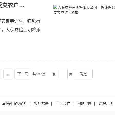
人保财险三明将乐支公司：极速理赔为受灾农户点亮希望
万安镇寺许村。狂风裹
许，人保财险三明将乐
…
下一页
确定
共
137
页 到
页
海峡都市报简介
|
报社招聘
|
广告合作
|
网站地图
|
网站声明