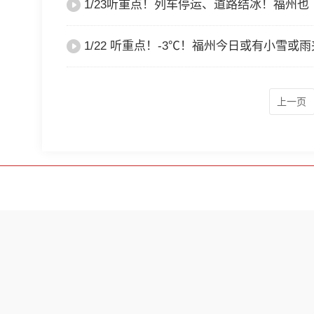
1/23听重点！列车停运、道路结冰！福州也
1/22 听重点！-3℃！福州今日或有小雪或
上一页