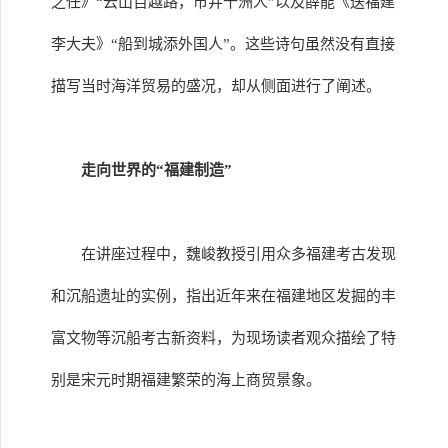
之任》“云山百越路，市井十洲人”以及薛能《送福建
李大夫》“船到城添外国人”。这些诗句虽然没有直接
描写当时海洋贸易的盛况，却从侧面进行了阐述。
走向世界的“福建制造”
在讲座过程中，魏峻教授引用众多福建考古发现
和沉船遗址的实例，指出近年来在福建地区发掘的丰
富文物等沉船考古新资料，为现场读者观众描绘了特
别是宋元时期福建繁荣的海上商贸景象。