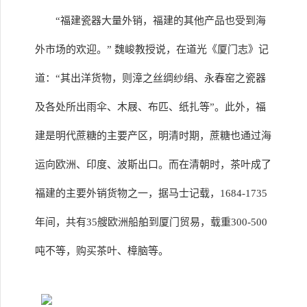
“福建瓷器大量外销，福建的其他产品也受到海
外市场的欢迎。” 魏峻教授说，在道光《厦门志》记
道：“其出洋货物，则漳之丝绸纱绢、永春窑之瓷器
及各处所出雨伞、木屐、布匹、纸扎等”。此外，福
建是明代蔗糖的主要产区，明清时期，蔗糖也通过海
运向欧洲、印度、波斯出口。而在清朝时，茶叶成了
福建的主要外销货物之一，据马士记载，1684-1735
年间，共有35艘欧洲船舶到厦门贸易，载重300-500
吨不等，购买茶叶、樟脑等。