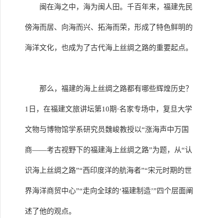
闽在海之中，海为闽人田。千百年来，福建先民
傍海而居、向海而兴、拓海而荣，形成了特色鲜明的
海洋文化，也成为了古代海上丝绸之路的重要起点。
那么，福建的海上丝绸之路都有哪些辉煌历史？
1日，在福建文旅讲坛第10期·名家专场中，复旦大学
文物与博物馆学系研究员魏峻教授以“涨海声中万国
商——考古视野下的福建海上丝绸之路”为题，从“认
识海上丝绸之路”“西印度洋的航海者”“宋元时期的世
界海洋商贸中心”“走向全球的‘福建制造’”四个层面阐
述了他的观点。