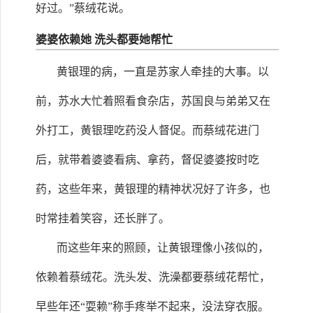
好过。”蔡绒花说。
婆婆依赖她 洗头都要她帮忙
黄银理的病，一直是苏家人牵挂的大事。以
前，苏水大忙着照看食杂店，苏国良与弟弟又在
外打工，黄银理吃药没人督促。而蔡绒花进门
后，就带着婆婆看病、拿药，督促婆婆按时吃
药，这些年来，黄银理的精神状况好了许多，也
时常挂着笑容，还长胖了。
而这些年来的照顾，让黄银理像小孩似的，
依赖着蔡绒花。洗头发、洗澡都要蔡绒花帮忙，
早些年还“耍赖”称手疼举不起来，没法穿衣服。