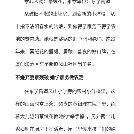
孝心人物：
蔡绒花，推荐单位：东孚街道
从破旧不堪的土坯房，到崭新的小洋楼，从
十指不沾阳春水的姑娘，到做得了家务下得了农
地的贤内助。她就是婆婆的贴心“小棉袄”。这20
年来，蔡绒花的坚毅、勇敢、善良的好口碑，在
厦门海沧区东孚街道凤山社区出了名。
不嫌弃婆家残破 她学家务做农活
在东孚街道凤山小学旁的农村小洋楼里，这
样的画面时常上演：65岁的黄银理在院子里，练
着大儿媳妇蔡绒花教她的“举手操”，另外两个儿
媳妇则在厨房里忙活着，屋子里传来孩子们的嬉