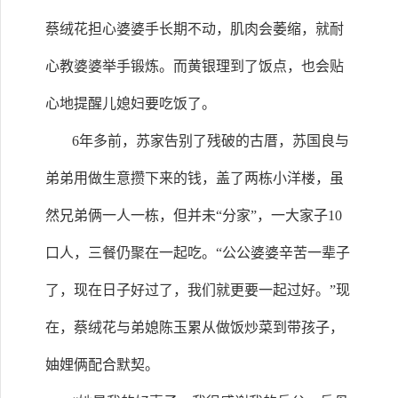
蔡绒花担心婆婆手长期不动，肌肉会萎缩，就耐
心教婆婆举手锻炼。而黄银理到了饭点，也会贴
心地提醒儿媳妇要吃饭了。
6年多前，苏家告别了残破的古厝，苏国良与
弟弟用做生意攒下来的钱，盖了两栋小洋楼，虽
然兄弟俩一人一栋，但并未“分家”，一大家子10
口人，三餐仍聚在一起吃。“公公婆婆辛苦一辈子
了，现在日子好过了，我们就更要一起过好。”现
在，蔡绒花与弟媳陈玉累从做饭炒菜到带孩子，
妯娌俩配合默契。