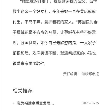
“她是我的好妻子，我很感谢我的岳父、岳母
教出这么一个好女儿，多年来她一直在背后默默
付出，不离不弃，爱护着我的家人。”苏国良对妻
子蔡绒花毫不吝啬的夸赞，让蔡绒花有些不好意
思。苏国良说，如今自己最欣慰的是，一大家子
都很和睦，欢声笑语不断，就连亲戚家的小孩也
很爱来家里“蹭饭”。
责任编辑： 海峡都市报
相关推荐
我为福建高质量发展献策
2025-07-25