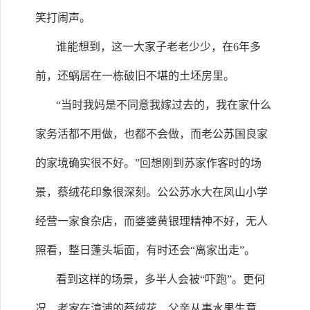
笑打闹声。
谁能想到，这一大家子老老少少，在6年多
前，还蜗居在一栋破旧不堪的土坯房里。
“当时我妈是不同意我嫁过去的，我在家什么
家务活都不用做，也都不会做，而老公苏国良家
的家境确实很不好。”回想刚到苏家作客时的场
景，蔡绒花印象很深刻。公公苏水大在凤山小学
经营一家食杂店，而婆婆黄银理精神不好，无人
照看，整日蓬头垢面，有时还会“离家出走”。
看到这样的场景，多半人会被“吓跑”。更何
况，老家在漳浦的蔡绒花，父亲从事水果生意，